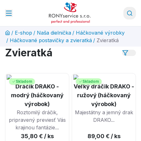
/
E-shop
/
Naša dielnička
/
Háčkované výrobky
/
Háčkované postavičky a zvieratká
/
Zvieratká
Zvieratká
Skladom
Skladom
Dráčik DRAKO -
Veľký dráčik DRAKO -
modrý (háčkovaný
ružový (háčkovaný
výrobok)
výrobok)
Roztomilý dráčik,
Majestátny a jemný drak
pripravený previesť Vás
DRAKO...
krajinou fantázie...
35,80 €
/ ks
89,00 €
/ ks