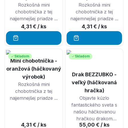
Rozkošná mini
Rozkošná mini
chobotnička z tej
chobotnička z tej
najjemnejšej priadze ...
najjemnejšej priadze ...
4,31 €
/ ks
4,31 €
/ ks
Skladom
Skladom
Mini chobotnička -
oranžová (háčkovaný
Drak BEZZUBKO -
výrobok)
veľký (háčkovaná
Rozkošná mini
hračka)
chobotnička z tej
najjemnejšej priadze ...
Objavte kúzlo
fantastického sveta s
našou háčkovanou
hračkou drakom
4,31 €
/ ks
55,00 €
/ ks
Bezzubým. Ručne