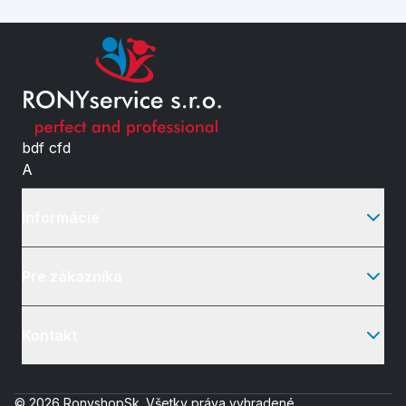
bdf cfd
A
Informácie
Pre zákazníka
Kontakt
© 2026 RonyshopSk. Všetky práva vyhradené.