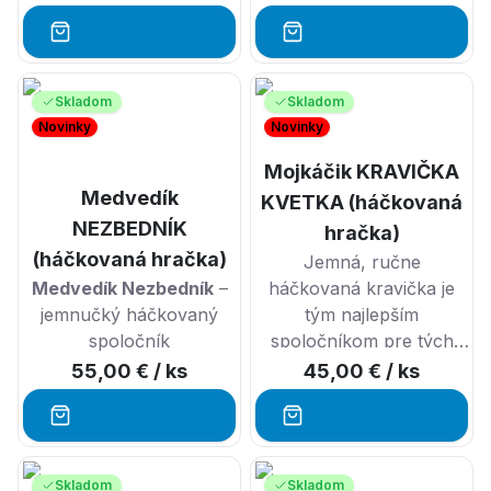
vyrobený s láskou, tento
31 cm vysoký drak
poskytne hodiny
kreatívnych hier a je
Skladom
Skladom
ideálny ako darček pre
Novinky
Novinky
všetkých milovníkov
Mojkáčik KRAVIČKA
fantázie. Objednajte si ho
Medvedík
ešte dnes! 🐉✨
KVETKA (háčkovaná
NEZBEDNÍK
hračka)
(háčkovaná hračka)
Jemná, ručne
Medvedík Nezbedník
–
háčkovaná kravička je
jemnučký háčkovaný
tým najlepším
spoločník
spoločníkom pre tých
najmenších. 🌼
55,00 €
/ ks
45,00 €
/ ks
Skladom
Skladom