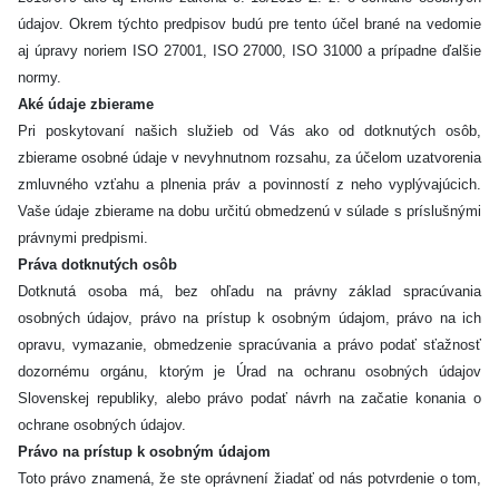
údajov. Okrem týchto predpisov budú pre tento účel brané na vedomie
aj úpravy noriem ISO 27001, ISO 27000, ISO 31000 a prípadne ďalšie
normy.
Aké údaje zbierame
Pri poskytovaní našich služieb od Vás ako od dotknutých osôb,
zbierame osobné údaje v nevyhnutnom rozsahu, za účelom uzatvorenia
zmluvného vzťahu a plnenia práv a povinností z neho vyplývajúcich.
Vaše údaje zbierame na dobu určitú obmedzenú v súlade s príslušnými
právnymi predpismi.
Práva dotknutých osôb
Dotknutá osoba má, bez ohľadu na právny základ spracúvania
osobných údajov, právo na prístup k osobným údajom, právo na ich
opravu, vymazanie, obmedzenie spracúvania a právo podať sťažnosť
dozornému orgánu, ktorým je Úrad na ochranu osobných údajov
Slovenskej republiky, alebo právo podať návrh na začatie konania o
ochrane osobných údajov.
Právo na prístup k osobným údajom
Toto právo znamená, že ste oprávnení žiadať od nás potvrdenie o tom,