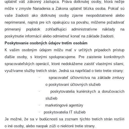
uplatniť váš zákonný zástupca. Práva dotknutej osoby, ktorá nežije
môže v zmysle Nariadenia a Zákona uplatniť blízka osoba. Pokiaľ sú
vaše žiadosti ako dotknutej osoby zjavne neopodstatnené alebo
neprimerané, najmä pre ich opakujúcu sa povahu, môžeme požadovať
primeraný poplatok zohľadňujúci administratívne náklady na
poskytnutie informácií alebo odmietnuť konať na základe žiadosti.
Poskytovanie osobných údajov tretím osobám
K vašim osobným údajom môžu mať v určitých prípadoch prístup
ďalšie osoby, s ktorými spolupracujeme. Pre zaistenie konkrétnych
spracovateľských operácií, ktoré nedokážeme zaistiť vlastnými silami,
využívame služby tretích strán. Jedná sa napríklad o tieto tretie strany:
·
spracovateľ účtovníctva na základe zmluvy
o poskytovaní účtovných služieb
·
poskytovatelia kuriérskych a doručovacích
služieb
·
marketingové agentúry
·
poskytovatelia IT služieb
Je možné, že sa v budúcnosti sa zoznam týchto tretích strán rozšíri
o iné osoby, alebo naopak zúži o niektoré tretie strany.