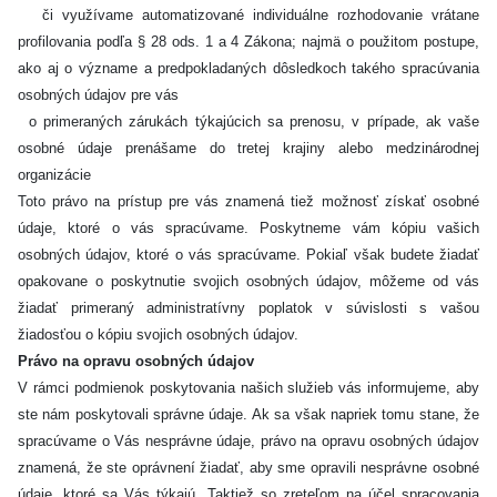
či využívame automatizované individuálne rozhodovanie vrátane
profilovania podľa § 28 ods. 1 a 4 Zákona; najmä o použitom postupe,
ako aj o význame a predpokladaných dôsledkoch takého spracúvania
osobných údajov pre vás
o primeraných zárukách týkajúcich sa prenosu, v prípade, ak vaše
osobné údaje prenášame do tretej krajiny alebo medzinárodnej
organizácie
Toto právo na prístup pre vás znamená tiež možnosť získať osobné
údaje, ktoré o vás spracúvame. Poskytneme vám kópiu vašich
osobných údajov, ktoré o vás spracúvame. Pokiaľ však budete žiadať
opakovane o poskytnutie svojich osobných údajov, môžeme od vás
žiadať primeraný administratívny poplatok v súvislosti s vašou
žiadosťou o kópiu svojich osobných údajov.
Právo na opravu osobných údajov
V rámci podmienok poskytovania našich služieb vás informujeme, aby
ste nám poskytovali správne údaje. Ak sa však napriek tomu stane, že
spracúvame o Vás nesprávne údaje, právo na opravu osobných údajov
znamená, že ste oprávnení žiadať, aby sme opravili nesprávne osobné
údaje, ktoré sa Vás týkajú. Taktiež so zreteľom na účel spracovania