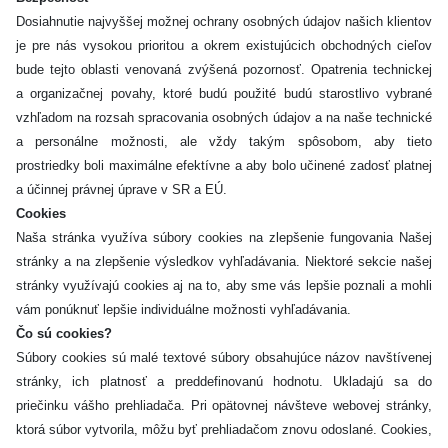
Dosiahnutie najvyššej možnej ochrany osobných údajov našich klientov
je pre nás vysokou prioritou a okrem existujúcich obchodných cieľov
bude tejto oblasti venovaná zvýšená pozornosť. Opatrenia technickej
a organizačnej povahy, ktoré budú použité budú starostlivo vybrané
vzhľadom na rozsah spracovania osobných údajov a na naše technické
a personálne možnosti, ale vždy takým spôsobom, aby tieto
prostriedky boli maximálne efektívne a aby bolo učinené zadosť platnej
a účinnej právnej úprave v SR a EÚ.
Cookies
Naša stránka využíva súbory cookies na zlepšenie fungovania Našej
stránky a na zlepšenie výsledkov vyhľadávania. Niektoré sekcie našej
stránky využívajú cookies aj na to, aby sme vás lepšie poznali a mohli
vám ponúknuť lepšie individuálne možnosti vyhľadávania.
Čo sú cookies?
Súbory cookies sú malé textové súbory obsahujúce názov navštívenej
stránky, ich platnosť a preddefinovanú hodnotu. Ukladajú sa do
priečinku vášho prehliadača. Pri opätovnej návšteve webovej stránky,
ktorá súbor vytvorila, môžu byť prehliadačom znovu odoslané. Cookies,