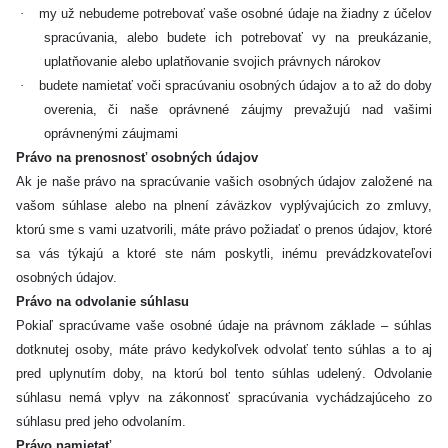
·
my už nebudeme potrebovať vaše osobné údaje na žiadny z účelov
spracúvania, alebo budete ich potrebovať vy na preukázanie,
uplatňovanie alebo uplatňovanie svojich právnych nárokov
·
budete namietať voči spracúvaniu osobných údajov a to až do doby
overenia, či naše oprávnené záujmy prevažujú nad vašimi
oprávnenými záujmami
Právo na prenosnosť osobných údajov
Ak je naše právo na spracúvanie vašich osobných údajov založené na
vašom súhlase alebo na plnení záväzkov vyplývajúcich zo zmluvy,
ktorú sme s vami uzatvorili, máte právo požiadať o prenos údajov, ktoré
sa vás týkajú a ktoré ste nám poskytli, inému prevádzkovateľovi
osobných údajov.
Právo na odvolanie súhlasu
Pokiaľ spracúvame vaše osobné údaje na právnom základe – súhlas
dotknutej osoby, máte právo kedykoľvek odvolať tento súhlas a to aj
pred uplynutím doby, na ktorú bol tento súhlas udelený. Odvolanie
súhlasu nemá vplyv na zákonnosť spracúvania vychádzajúceho zo
súhlasu pred jeho odvolaním.
Právo namietať