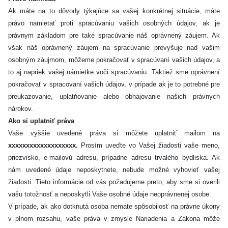
Ak máte na to dôvody týkajúce sa vašej konkrétnej situácie, máte
právo namietať proti spracúvaniu vašich osobných údajov, ak je
právnym základom pre také spracúvanie náš oprávnený záujem. Ak
však náš oprávnený záujem na spracúvanie prevyšuje nad vašim
osobným záujmom, môžeme pokračovať v spracúvaní vašich údajov, a
to aj napriek vašej námietke voči spracúvaniu. Taktiež sme oprávnení
pokračovať v spracovaní vašich údajov, v prípade ak je to potrebné pre
preukazovanie, uplatňovanie alebo obhajovanie našich právnych
nárokov.
Ako si uplatniť práva
Vaše vyššie uvedené práva si môžete uplatniť mailom na
xxxxxxxxxxxxxxxxxxx.
Prosím uveďte vo Vašej žiadosti vaše meno,
priezvisko, e-mailovú adresu, prípadne adresu trvalého bydliska. Ak
nám uvedené údaje neposkytnete, nebude možné vyhovieť vašej
žiadosti. Tieto informácie od vás požadujeme preto, aby sme si overili
vašu totožnosť a neposkytli Vaše osobné údaje neoprávnenej osobe.
V prípade, ak ako dotknutá osoba nemáte spôsobilosť na právne úkony
v plnom rozsahu, vaše práva v zmysle Nariadenia a Zákona môže