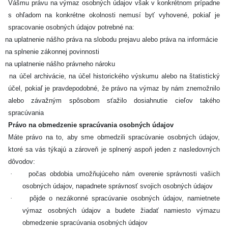
Vášmu právu na výmaz osobných údajov však v konkrétnom prípadne
s ohľadom na konkrétne okolnosti nemusí byť vyhovené, pokiaľ je
spracovanie osobných údajov potrebné na:
na uplatnenie nášho práva na slobodu prejavu alebo práva na informácie
na splnenie zákonnej povinnosti
na uplatnenie nášho právneho nároku
na účel archivácie, na účel historického výskumu alebo na štatistický
účel, pokiaľ je pravdepodobné, že právo na výmaz by nám znemožnilo
alebo závažným spôsobom sťažilo dosiahnutie cieľov takého
spracúvania
Právo na obmedzenie spracúvania osobných údajov
Máte právo na to, aby sme obmedzili spracúvanie osobných údajov,
ktoré sa vás týkajú a zároveň je splnený aspoň jeden z nasledovných
dôvodov:
·
počas obdobia umožňujúceho nám overenie správnosti vašich
osobných údajov, napadnete správnosť svojich osobných údajov
·
pôjde o nezákonné spracúvanie osobných údajov, namietnete
výmaz osobných údajov a budete žiadať namiesto výmazu
obmedzenie spracúvania osobných údajov