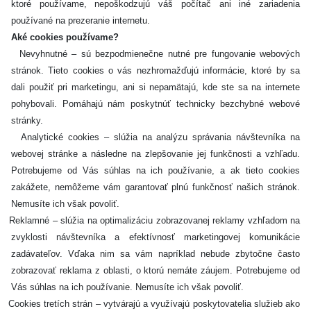
ktoré používame, nepoškodzujú váš počítač ani iné zariadenia
používané na prezeranie internetu.
Aké cookies používame?
Nevyhnutné – sú bezpodmienečne nutné pre fungovanie webových
stránok. Tieto cookies o vás nezhromažďujú informácie, ktoré by sa
dali použiť pri marketingu, ani si nepamätajú, kde ste sa na internete
pohybovali. Pomáhajú nám poskytnúť technicky bezchybné webové
stránky.
Analytické cookies – slúžia na analýzu správania návštevníka na
webovej stránke a následne na zlepšovanie jej funkčnosti a vzhľadu.
Potrebujeme od Vás súhlas na ich používanie, a ak tieto cookies
zakážete, nemôžeme vám garantovať plnú funkčnosť našich stránok.
Nemusíte ich však povoliť.
Reklamné – slúžia na optimalizáciu zobrazovanej reklamy vzhľadom na
zvyklosti návštevníka a efektívnosť marketingovej komunikácie
zadávateľov. Vďaka nim sa vám napríklad nebude zbytočne často
zobrazovať reklama z oblasti, o ktorú nemáte záujem. Potrebujeme od
Vás súhlas na ich používanie. Nemusíte ich však povoliť.
Cookies tretích strán – vytvárajú a využívajú poskytovatelia služieb ako