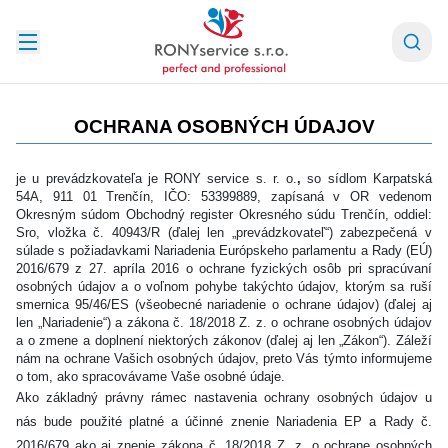
OCHRANA OSOBNÝCH ÚDAJOV
je u prevádzkovateľa je RONY service s. r. o.
,
so sídlom Karpatská
54A, 911 01 Trenčín, IČO: 53399889, zapísaná v OR vedenom
Okresným súdom Obchodný register Okresného súdu Trenčín, oddiel:
Sro, vložka č. 40943/R (ďalej len „prevádzkovateľ“) zabezpečená v
súlade s požiadavkami Nariadenia Európskeho parlamentu a Rady (EÚ)
2016/679 z 27. apríla 2016 o ochrane fyzických osôb pri spracúvaní
osobných údajov a o voľnom pohybe takýchto údajov, ktorým sa ruší
smernica 95/46/ES (všeobecné nariadenie o ochrane údajov) (ďalej aj
len „Nariadenie“) a zákona č. 18/2018 Z. z. o ochrane osobných údajov
a o zmene a doplnení niektorých zákonov (ďalej aj len „Zákon“). Záleží
nám na ochrane Vašich osobných údajov, preto Vás týmto informujeme
o tom, ako spracovávame Vaše osobné údaje.
Ako základný právny rámec nastavenia ochrany osobných údajov u
nás bude použité platné a účinné znenie Nariadenia EP a Rady č.
2016/679 ako aj znenie zákona č. 18/2018 Z. z. o ochrane osobných