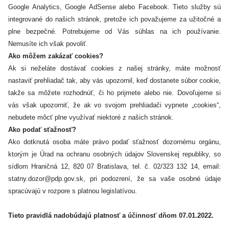
Google Analytics, Google AdSense alebo Facebook. Tieto služby sú
integrované do našich stránok, pretože ich považujeme za užitočné a
plne bezpečné. Potrebujeme od Vás súhlas na ich používanie.
Nemusíte ich však povoliť.
Ako môžem zakázať cookies?
Ak si neželáte dostávať cookies z našej stránky, máte možnosť
nastaviť prehliadač tak, aby vás upozornil, keď dostanete súbor cookie,
takže sa môžete rozhodnúť, či ho prijmete alebo nie. Dovoľujeme si
vás však upozorniť, že ak vo svojom prehliadači vypnete „cookies“,
nebudete môcť plne využívať niektoré z našich stránok.
Ako podať sťažnosť?
Ako dotknutá osoba máte právo podať sťažnosť dozornému orgánu,
ktorým je Úrad na ochranu osobných údajov Slovenskej republiky, so
sídlom Hraničná 12, 820 07 Bratislava, tel. č. 02/323 132 14, email:
statny.dozor@pdp.gov.sk, pri podozrení, že sa vaše osobné údaje
spracúvajú v rozpore s platnou legislatívou.
Tieto pravidlá nadobúdajú platnosť a účinnosť dňom 07.01.2022.