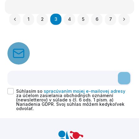
1
2
3
4
5
6
7
Súhlasím so
spracúvaním mojej e-mailovej adresy
za účelom zasielania obchodných oznámení
(newsletterov) v súlade s čl. 6 ods. 1 písm. a)
Nariadenia GDPR. Svoj súhlas môžem kedykoľvek
odvolať.