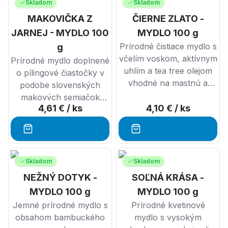
Skladom
Skladom
MAKOVIČKA Z
ČIERNE ZLATO -
JARNEJ - MYDLO 100
MYDLO 100 g
Prírodné čistiace mydlo s
g
včelím voskom, aktívnym
Prírodné mydlo doplnené
uhlím a tea tree olejom
o pílingové čiastočky v
vhodné na mastnú a
podobe slovenských
podráždenú pokožku.
makových semiačok
4,61 €
/ ks
4,10 €
/ ks
štyroch rôznych farieb.
Skladom
Skladom
NEŽNÝ DOTYK -
SOĽNÁ KRÁSA -
MYDLO 100 g
MYDLO 100 g
Jemné prírodné mydlo s
Prírodné kvetinové
obsahom bambuckého
mydlo s vysokým