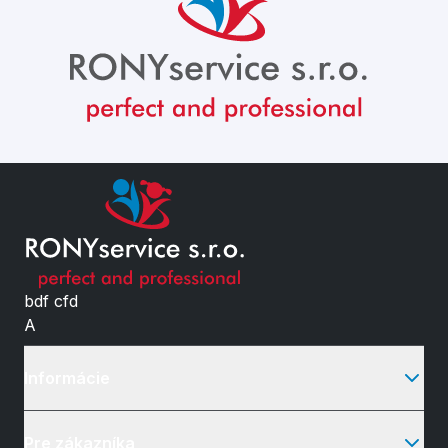
bdf cfd
A
Informácie
Pre zákazníka