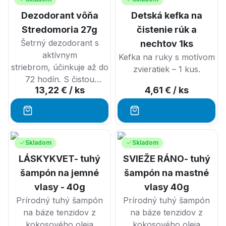
Dezodorant vôňa
Detská kefka na
Stredomoria 27g
čistenie rúk a
Šetrný dezodorant s
nechtov 1ks
aktívnym
Kefka na ruky s motívom
striebrom, účinkuje až do
zvieratiek – 1 kus.
72 hodín. S čistou
13,22 €
/ ks
4,61 €
/ ks
bylinnou vôňou.
Skladom
Skladom
LÁSKYKVET- tuhý
SVIEŽE RÁNO- tuhý
šampón na jemné
šampón na mastné
vlasy - 40g
vlasy 40g
Prírodný tuhý šampón
Prírodný tuhý šampón
na báze tenzidov z
na báze tenzidov z
kokosového oleja
kokosového oleja