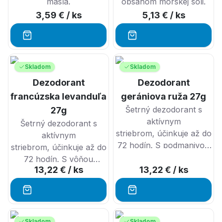
masla.
obsahom morskej soli.
3,59 €
/ ks
5,13 €
/ ks
Skladom
Skladom
Dezodorant
Dezodorant
francúzska levanduľa
gerániova ruža 27g
Šetrný dezodorant s
27g
aktívnym
Šetrný dezodorant s
striebrom, účinkuje až do
aktívnym
72 hodín. S podmanivou
striebrom, účinkuje až do
vôňou ruže.
72 hodín. S vôňou
13,22 €
/ ks
13,22 €
/ ks
upokojujúcej levandule.
Skladom
Skladom