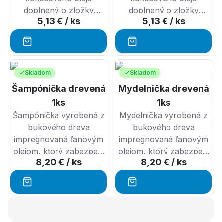
doplnený o zložky
doplnený o zložky
5,13 €
/ ks
5,13 €
/ ks
vhodné pre jemné vlasy
vhodné pre mastné vlasy
LÁSKYKVET je prírodný
SVIEŽE RÁNO je
tuhý šampón s obsahom
prírodný tuhý šampón s
olivového oleja,
obsahom bio jojobového
Skladom
Skladom
hydrolátom exotického
oleja, výluhom zo šalvie
Šampónička drevená
Mydelnička drevená
kvetu ylang-ylang a
a sviežou vôňou šalvie a
1ks
1ks
kvetinovou vôňou ylang-
citronely.
Šampónička vyrobená z
Mydelnička vyrobená z
ylang.
bukového dreva
bukového dreva
impregnovaná ľanovým
impregnovaná ľanovým
Šampón je vhodný aj pre
olejom, ktorý zabezpečí
olejom, ktorý zabezpečí
vegánov.
8,20 €
/ ks
8,20 €
/ ks
odpudzovanie vody.
odpudzovanie vody.