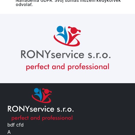
Nariadenia GDPR. Svoj súhlas môžem kedykoľvek
odvolať.
bdf cfd
A