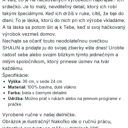
srdiečko. Je to malý, neviditeľný detail, ktorý ich robí
takými špeciálnymi. Keď ich držíš v ruke, cítiš, že bije do
dlaní. To je láska, ktorú do nich pri ich výrobe vkladáme.
A tá láska sa potom šíri aj k Tebe, keď si svoj háčkovaný
výrobok vezmeš domov.
Nechajte sa očariť touto neodolateľnou ovečkou
SHAUN a pridajte ju do svojej zbierky ešte dnes! Urobte
radosť sebe alebo svojim blízkym týmto jedinečným a
milým spoločníkom, ktorý prinesie úsmev na tvár
každému.
Špecifikácie:
Výška:
36 cm, v sede 24 cm
Materiál:
100% bavlna, duté vlákno
Farba:
biela s čiernymi detailmi
Údržba:
Možno prať v rukách alebo na jemnom programe v
práčke
Vyrobené ručne v našej dielničke.
Obrázok je ilustračný! Nakoľko ide o ručnú prácu,