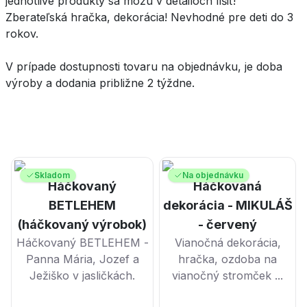
jednotlivé produkty sa môžu v detailoch líšiť!
Zberateľská hračka, dekorácia! Nevhodné pre deti do 3
rokov.
V prípade dostupnosti tovaru na objednávku, je doba
výroby a dodania približne 2 týždne.
Skladom
Na objednávku
Háčkovaný
Háčkovaná
BETLEHEM
dekorácia - MIKULÁŠ
(háčkovaný výrobok)
- červený
Háčkovaný BETLEHEM -
Vianočná dekorácia,
Panna Mária, Jozef a
hračka, ozdoba na
Ježiško v jasličkách.
vianočný stromček ...