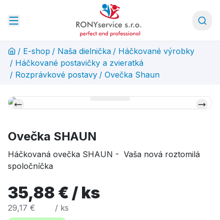
/
E-shop
/
Naša dielnička
/
Háčkované výrobky
/
Háčkované postavičky a zvieratká
/
Rozprávkové postavy
/
Ovečka Shaun
Ovečka SHAUN
Háčkovaná ovečka SHAUN -
Vaša nová roztomilá
spoločníčka
35,88 € / ks
29,17 €
/ ks