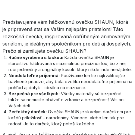
Predstavujeme vám háčkovanú ovečku SHAUN, ktorá
je pripravená stať sa Vaším najlepším priateľom! Táto
rozkošná ovečka, inšpirovaná obľúbeným animovaným
seriálom, je ideálnym spoločníkom pre deti aj dospelých.
Prečo si zamilujete ovečku SHAUN?
Ručne vyrobená s láskou:
Každá ovečka SHAUN je
starostlivo háčkovaná s maximálnou precíznosťou, čo z nej
robí jedinečný a originálny kúsok, ktorý nikde inde nenájdete.
Neodolateľne príjemná:
Používame len tie najkvalitnejšie
bavlnené priadze, aby bola ovečka neodolateľne príjemná na
pohľad aj dotyk – ideálna na maznanie.
Bezpečná pre všetkých:
Všetky materiály sú bezpečné,
takže sa nemusíte obávať o zdravie a bezpečnosť Vás ani
Vašich detí.
Perfektný darček:
Ovečka SHAUN je skvelým darčekom pre
každú príležitosť – narodeniny, Vianoce, alebo len tak pre
radosť. Je to darček, ktorý poteší každého.
A vieš, čo je na háčkovaných výrobkoch najkrajšie? Ich