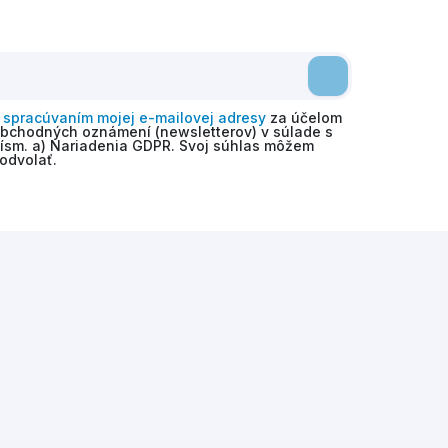
o
spracúvaním mojej e-mailovej adresy
za účelom
obchodných oznámení (newsletterov) v súlade s
 písm. a) Nariadenia GDPR. Svoj súhlas môžem
odvolať.