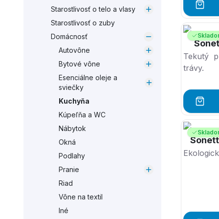
Starostlivosť o telo a vlasy
Starostlivosť o zuby
Sklad
Domácnosť
Sone
Autovône
Tekutý p
Bytové vône
trávy.
Esenciálne oleje a
sviečky
Kuchyňa
Kúpeľňa a WC
Nábytok
Sklad
Sonet
Okná
Ekologick
Podlahy
Pranie
Riad
Vône na textil
Iné