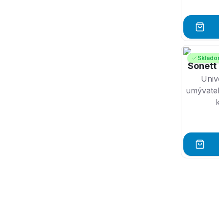
neporuše
Sklad
Sonett
Unive
umývateľ