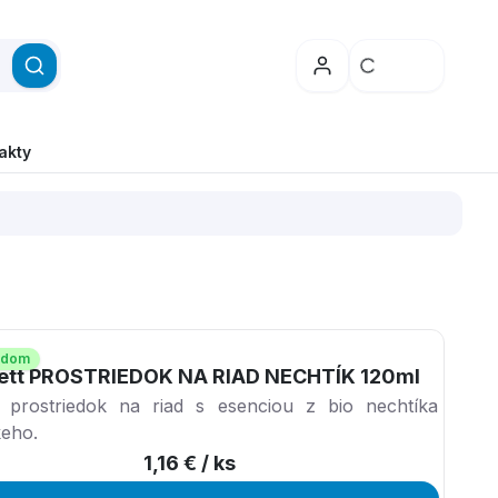
akty
adom
ett PROSTRIEDOK NA RIAD NECHTÍK 120ml
 prostriedok na riad s esenciou z bio nechtíka
keho.
1,16 €
/ ks