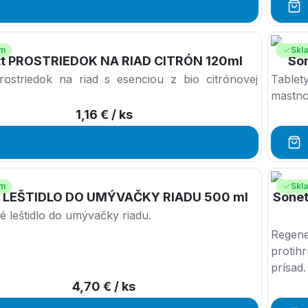
om
Skl
tt PROSTRIEDOK NA RIAD CITRÓN 120ml
So
rostriedok na riad s esenciou z bio citrónovej
Tablet
mastno
1,16 €
/ ks
om
Skl
t LEŠTIDLO DO UMÝVAČKY RIADU 500 ml
Sone
é leštidlo do umývačky riadu.
Regene
protih
prísad.
4,70 €
/ ks