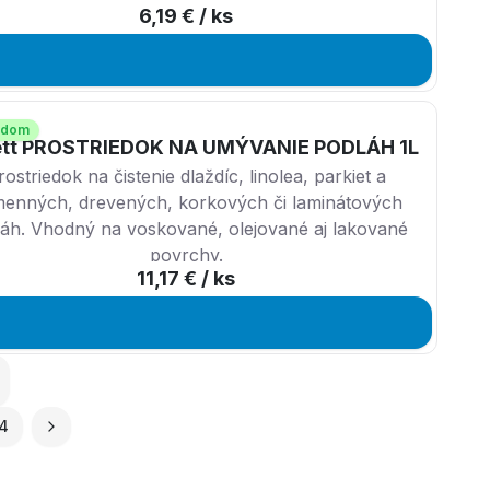
6,19 €
/ ks
šený.
adom
ett PROSTRIEDOK NA UMÝVANIE PODLÁH 1L
rostriedok na čistenie dlaždíc, linolea, parkiet a
enných, drevených, korkových či laminátových
áh. Vhodný na voskované, olejované aj lakované
povrchy.
11,17 €
/ ks
4