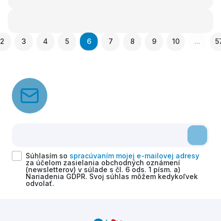
2
3
4
5
6
7
8
9
10
...
5
Súhlasím so
spracúvaním mojej e-mailovej adresy
za účelom zasielania obchodných oznámení
(newsletterov) v súlade s čl. 6 ods. 1 písm. a)
Nariadenia GDPR. Svoj súhlas môžem kedykoľvek
odvolať.