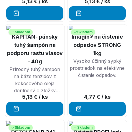
5,13 €
/ ks
5,13 €
/ ks
vhodné proti lupinám
vhodný pre citlivú
vegánov.
vlasov.
pokožku
NEZBEDNÍK je prírodný
Šampón je vhodný aj pre
tuhý šampón s obsahom
JEMNÝ DOTYK je
vegánov.
konopného oleja,
prírodný tuhý šampón s
Skladom
Skladom
KAPITÁN- pánsky
Imagin® na čistenie
hydrolátom čajovníka a
obsahom panenského
vôňou čajovníka v
kokosového oleja bez
tuhý šampón na
odpadov STRONG
kombinácii s citrónom a
pridaných farbív a vôní
podporu rastu vlasov
1kg
santalovým drevom
vhodný pre citlivú
Vysoko účinný sypký
- 40g
pokožku.
prostriedok na efektívne
Prírodný tuhý šampón
Šampón je vhodný aj pre
čistenie odpadov.
na báze tenzidov z
vegánov.
Šampón je vhodný aj pre
kokosového oleja
vegánov.
doplnený o zložky
5,13 €
/ ks
4,77 €
/ ks
podporujúce rast vlasov
s príjemnou pánskou
vôňou
KAPITÁN je prírodný
Skladom
Skladom