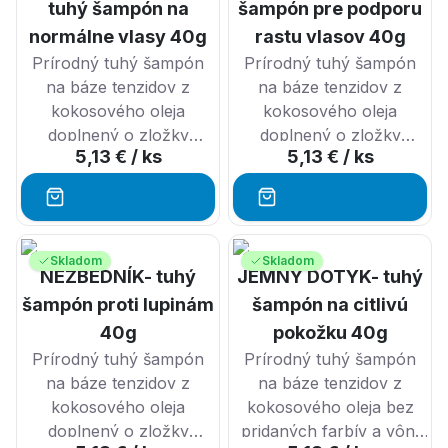
tuhý šampón na
šampón pre podporu
normálne vlasy 40g
rastu vlasov 40g
Prírodný tuhý šampón
Prírodný tuhý šampón
na báze tenzidov z
na báze tenzidov z
kokosového oleja
kokosového oleja
doplnený o zložky
doplnený o zložky
5,13 €
/ ks
5,13 €
/ ks
vhodné pre normálne
vhodné pre podporu
vlasy.
rastu vlasov.
Vážna známosť je
POVZBUDENIE je
prírodný tuhý šampón s
prírodný tuhý šampón s
Skladom
Skladom
NEZBEDNÍK- tuhý
JEMNÝ DOTYK- tuhý
obsahom kukui masla,
obsahom bio
levanduľovým
arganového oleja,
šampón proti lupinám
šampón na citlivú
hydrolátom a
pepermintovým
40g
pokožku 40g
neodolateľnou vôňou
hydrolátom a vôňou
Prírodný tuhý šampón
Prírodný tuhý šampón
levandule a cedrového
pomaranča s
na báze tenzidov z
na báze tenzidov z
dreva.
pepermintom. Šampón je
kokosového oleja
kokosového oleja bez
obohatený o kofeín,
doplnený o zložky
pridaných farbív a vôní
Šampón je vhodný aj pre
ktorý podporuje rast