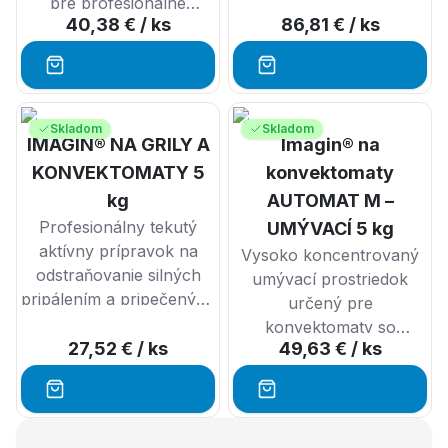
pre profesionálne
umývačiek riadu.
40,38 €
/ ks
86,81 €
/ ks
umývačky riadu.
Skladom
Skladom
IMAGIN® NA GRILY A
Imagin® na
KONVEKTOMATY 5
konvektomaty
kg
AUTOMAT M –
Profesionálny tekutý
UMÝVACÍ 5 kg
aktívny prípravok na
Vysoko koncentrovaný
odstraňovanie silných
umývací prostriedok
pripálením a pripečených
určený pre
jedál.
konvektomaty so
27,52 €
/ ks
49,63 €
/ ks
samočistiacim systémom.