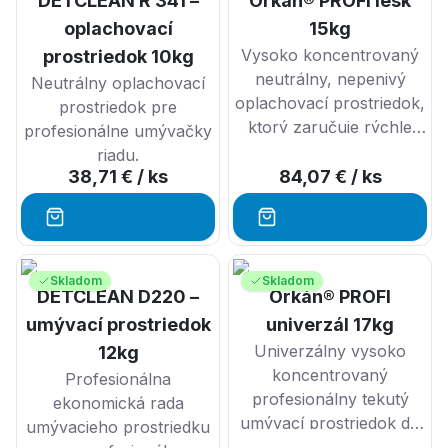
DETCLEAN R 341 –
Orkán® PROFI lesk
tuhý šampón s obsahom
ricínového oleja, kofeínu
oplachovací
15kg
a neodolateľnou vôňou
Vysoko koncentrovaný
prostriedok 10kg
pačuli a kajeput.
neutrálny, nepenivý
Neutrálny oplachovací
oplachovací prostriedok,
prostriedok pre
Šampón je vhodný aj pre
ktorý zaručuje rýchle
profesionálne umývačky
vegánov.
sušenie riadu bez čmúh.
riadu.
38,71 €
/ ks
84,07 €
/ ks
Skladom
Skladom
DETCLEAN D220 –
Orkán® PROFI
umývací prostriedok
univerzál 17kg
Univerzálny vysoko
12kg
koncentrovaný
Profesionálna
profesionálny tekutý
ekonomická rada
umývací prostriedok do
umývacieho prostriedku
profesionálnych