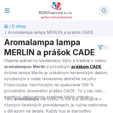
/
E-shop
/
Aromalampa lampa MERLIN a prášok CADE
Aromalampa lampa
MERLIN a prášok CADE
Objavte jedinečnú kombináciu štýlu a tradície s našou
aromalampou
Merlin
a prírodným
práškom CADE
.
Aróma lampa Merlin je unikátnym keramickým dielom,
vyrobeným v malej remeselnej dielničke na juhu
Francúzska, navrhnutým na spalovanie 100 %
prírodného dreveného prášku CADE. To z nej robí
trendový dekoratívny predmet Vášho interiéru.
Táto
aromalampa
má výšku 12 cm a je dostupná v
rôznych farebných prevedeniach, je ručne maľovaná
s dôrazom na detaily. Každý kus je starostlivo