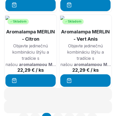
CADE
.
CADE
.
Skladom
Skladom
Aromalampa MERLIN
Aromalampa MERLIN
- Citron
- Vert Anis
Objavte jedinečnú
Objavte jedinečnú
kombináciu štýlu a
kombináciu štýlu a
tradície s
tradície s
našou
aromalampou
Merlin
našou
a
aromalampou
Merli
22,29 €
/ ks
22,29 €
/ ks
prírodným
práškom
prírodným
práškom
CADE
.
CADE
.