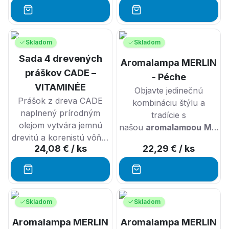
priamo ku krásnej
priamo ku krásnej
francúzskej krovine.
Na
francúzskej krovine.
Na
juhu francúzska je
juhu francúzska je
známy a používaný už
známy a používaný už
Skladom
Skladom
po tisícročia. Používa sa
po tisícročia. Používa sa
Sada 4 drevených
Aromalampa MERLIN
ako kadidlo, čistí,
ako kadidlo, čistí,
práškov CADE –
prevonia a drží lietajúci
prevonia a drží lietajúci
- Péche
VITAMINÉE
hmyz ďaleko od Vášho
hmyz ďaleko od Vášho
Objavte jedinečnú
Prášok z dreva CADE
domova.
domova.
kombináciu štýlu a
naplnený prírodným
tradície s
olejom vytvára jemnú
našou
aromalampou
Merli
drevitú a korenistú vôňu,
prírodným
práškom
24,08 €
/ ks
22,29 €
/ ks
ktorá Vás prenesie
CADE
.
priamo ku krásnej
francúzskej krovine.
Na
juhu francúzska je
známy a používaný už
Skladom
Skladom
po tisícročia. Používa sa
Aromalampa MERLIN
Aromalampa MERLIN
ako kadidlo, čistí,