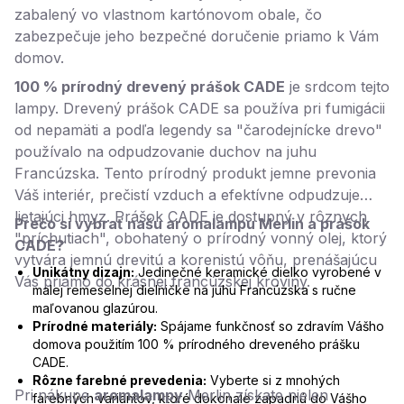
zabalený vo vlastnom kartónovom obale, čo
zabezpečuje jeho bezpečné doručenie priamo k Vám
domov.
100 % prírodný drevený prášok CADE
je srdcom tejto
lampy. Drevený prášok CADE sa používa pri fumigácii
od nepamäti a podľa legendy sa "čarodejnícke drevo"
používalo na odpudzovanie duchov na juhu
Francúzska. Tento prírodný produkt jemne prevonia
Váš interiér, prečistí vzduch a efektívne odpudzuje
lietajúci hmyz. Prášok CADE je dostupný v rôznych
Prečo si vybrať našu aromalampu Merlin a prášok
"príchutiach", obohatený o prírodný vonný olej, ktorý
CADE?
vytvára jemnú drevitú a korenistú vôňu, prenášajúcu
Unikátny dizajn:
Jedinečné keramické dielko vyrobené v
Vás priamo do krásnej francúzskej kroviny.
malej remeselnej dielničke na juhu Francúzska s ručne
maľovanou glazúrou.
Prírodné materiály:
Spájame funkčnosť so zdravím Vášho
domova použitím 100 % prírodného dreveného prášku
CADE.
Rôzne farebné prevedenia:
Vyberte si z mnohých
Pri nákupe
aromalampy
Merlin získate nielen
farebných variantov, ktoré dokonale zapadnú do Vášho