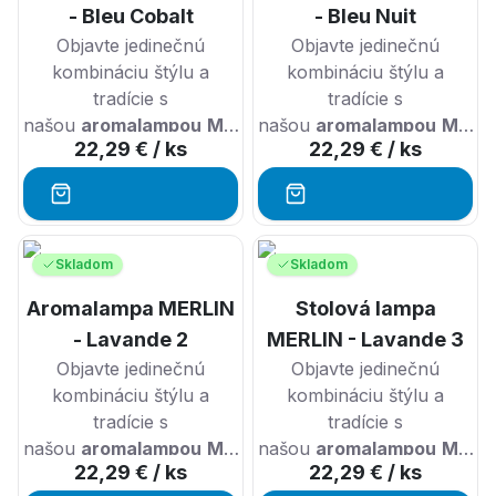
prevonia a drží lietajúci
- Bleu Cobalt
- Bleu Nuit
hmyz ďaleko od Vášho
Objavte jedinečnú
Objavte jedinečnú
domova.
kombináciu štýlu a
kombináciu štýlu a
tradície s
tradície s
našou
aromalampou
Merlin
našou
a
aromalampou
Merli
22,29 €
/ ks
22,29 €
/ ks
prírodným
práškom
prírodným
práškom
CADE
.
CADE
.
Skladom
Skladom
Aromalampa MERLIN
Stolová lampa
- Lavande 2
MERLIN - Lavande 3
Objavte jedinečnú
Objavte jedinečnú
kombináciu štýlu a
kombináciu štýlu a
tradície s
tradície s
našou
aromalampou
Merlin
našou
a
aromalampou
Merli
22,29 €
/ ks
22,29 €
/ ks
prírodným
práškom
prírodným
práškom