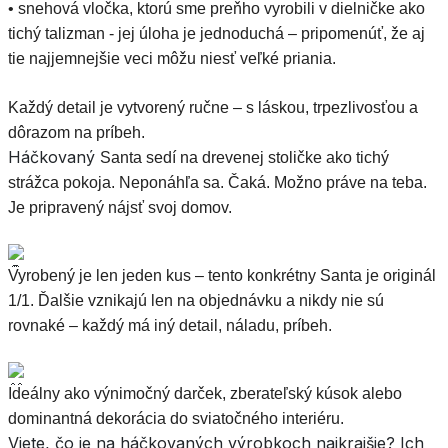
• snehová vločka, ktorú sme preňho vyrobili v dielničke ako
tichý talizman - jej úloha je jednoduchá – pripomenúť, že aj
tie najjemnejšie veci môžu niesť veľké priania.
Každý detail je vytvorený ručne – s láskou, trpezlivosťou a
dôrazom na príbeh.
Háčkovaný
Santa sedí na drevenej stoličke ako tichý
strážca pokoja. Neponáhľa sa. Čaká. Možno práve na teba.
Je pripravený nájsť svoj domov.
Vyrobený je len jeden kus – tento konkrétny Santa je originál
1/1. Ďalšie vznikajú len na objednávku a nikdy nie sú
rovnaké – každý má iný detail, náladu, príbeh.
Ideálny ako výnimočný darček, zberateľský kúsok alebo
dominantná dekorácia do sviatočného interiéru.
Viete, čo je na háčkovaných výrobkoch najkrajšie? Ich