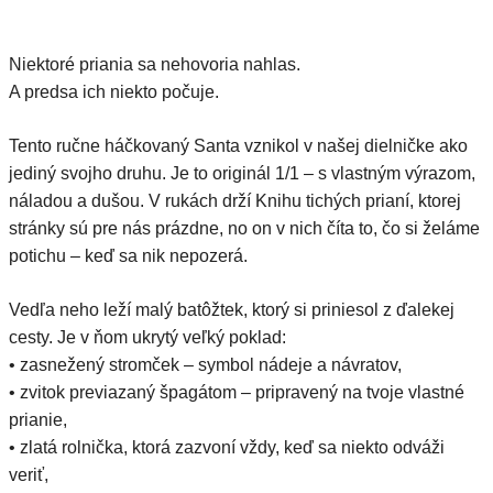
Niektoré priania sa nehovoria nahlas.
A predsa ich niekto počuje.
Tento ručne háčkovaný Santa vznikol v našej dielničke ako
jediný svojho druhu. Je to originál 1/1 – s vlastným výrazom,
náladou a dušou. V rukách drží Knihu tichých prianí, ktorej
stránky sú pre nás prázdne, no on v nich číta to, čo si želáme
potichu – keď sa nik nepozerá.
Vedľa neho leží malý batôžtek, ktorý si priniesol z ďalekej
cesty. Je v ňom ukrytý veľký poklad:
• zasnežený stromček – symbol nádeje a návratov,
• zvitok previazaný špagátom – pripravený na tvoje vlastné
prianie,
• zlatá rolnička, ktorá zazvoní vždy, keď sa niekto odváži
veriť,