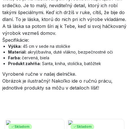
srdiečko. Je to malý, neviditeľný detail, ktorý ich robí
takými špeciálnymi. Keď ich držíš v ruke, cítiš, že bije do
dlaní. To je láska, ktorú do nich pri ich výrobe vkladáme.
A tá láska sa potom šíri aj k Tebe, keď si svoj háčkovaný
výrobok vezmeš domov.
Špecifikácie:
Výška:
45 cm v sede na stoličke
Materiál:
akryl/bavlna, duté vlákno, bezpečnostné oči
Farba:
červená, biela
Produkt zahŕňa:
Santa, kniha, stolička, batôžtek
Vyrobené ručne v našej dielničke.
Obrázok je ilustračný! Nakoľko ide o ručnú prácu,
jednotlivé produkty sa môžu v detailoch líšiť!
Skladom
Skladom